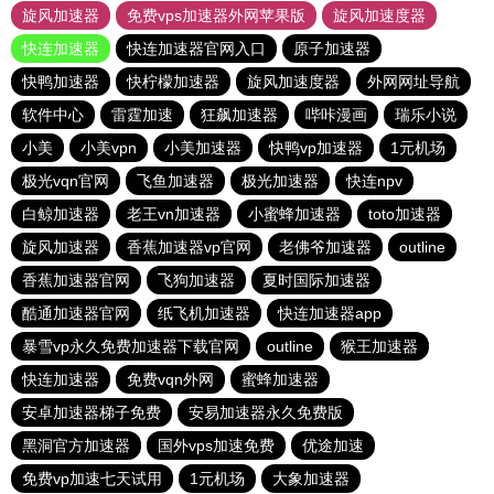
旋风加速器
免费vps加速器外网苹果版
旋风加速度器
快连加速器
快连加速器官网入口
原子加速器
快鸭加速器
快柠檬加速器
旋风加速度器
外网网址导航
软件中心
雷霆加速
狂飙加速器
哔咔漫画
瑞乐小说
小美
小美vpn
小美加速器
快鸭vp加速器
1元机场
极光vqn官网
飞鱼加速器
极光加速器
快连npv
白鲸加速器
老王vn加速器
小蜜蜂加速器
toto加速器
旋风加速器
香蕉加速器vp官网
老佛爷加速器
outline
香蕉加速器官网
飞狗加速器
夏时国际加速器
酷通加速器官网
纸飞机加速器
快连加速器app
暴雪vp永久免费加速器下载官网
outline
猴王加速器
快连加速器
免费vqn外网
蜜蜂加速器
安卓加速器梯子免费
安易加速器永久免费版
黑洞官方加速器
国外vps加速免费
优途加速
免费vp加速七天试用
1元机场
大象加速器