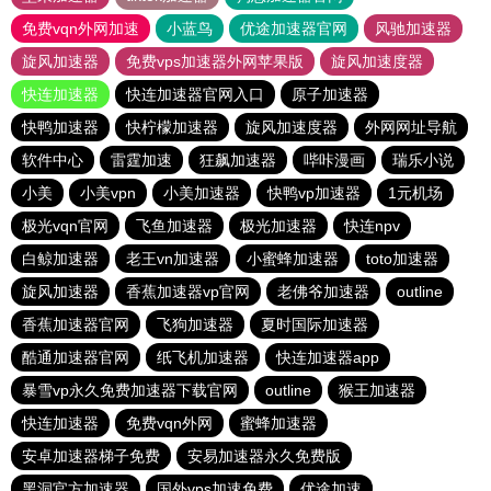
免费vqn外网加速
小蓝鸟
优途加速器官网
风驰加速器
旋风加速器
免费vps加速器外网苹果版
旋风加速度器
快连加速器
快连加速器官网入口
原子加速器
快鸭加速器
快柠檬加速器
旋风加速度器
外网网址导航
软件中心
雷霆加速
狂飙加速器
哔咔漫画
瑞乐小说
小美
小美vpn
小美加速器
快鸭vp加速器
1元机场
极光vqn官网
飞鱼加速器
极光加速器
快连npv
白鲸加速器
老王vn加速器
小蜜蜂加速器
toto加速器
旋风加速器
香蕉加速器vp官网
老佛爷加速器
outline
香蕉加速器官网
飞狗加速器
夏时国际加速器
酷通加速器官网
纸飞机加速器
快连加速器app
暴雪vp永久免费加速器下载官网
outline
猴王加速器
快连加速器
免费vqn外网
蜜蜂加速器
安卓加速器梯子免费
安易加速器永久免费版
黑洞官方加速器
国外vps加速免费
优途加速