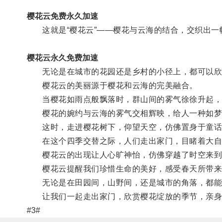
樱花云免费永久加速
这就是“樱花云”——樱花与云海的结合，交织出一
樱花云永久免费加速
无论是在城市的花园还是乡村的小径上，都可以欣
樱花云的美丽源于樱花和云海的完美融合。
当樱花如雨点般飘落时，群山间的雾气徐徐升起，
樱花的婉约与云海的雾气交相辉映，给人一种如梦
这时，走进樱花树下，仰望天空，仿佛置身于童话
在这个四季交替之际，人们走出家门，目睹着大自
樱花云的出现让人心旷神怡，仿佛穿越了时空来到
樱花云提醒我们珍惜生命的美好，感受春天所带来
无论是在田园间，山野间，还是城市的角落，都能
让我们一起走出家门，欣赏樱花绽放的季节，亲身感
#3#