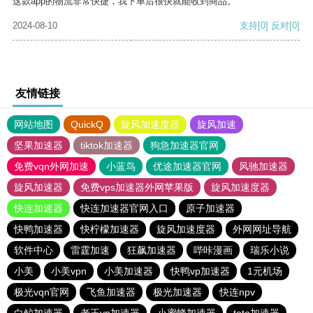
这款app的物流非常快捷，我下单后很快就能收到商品。
2024-08-10
支持
[0]
反对
[0]
友情链接
网站地图
QuickQ
旋风加速度器
旋风加速
坚果加速器
tiktok加速器
狗急加速器官网
免费vqn外网加速
小蓝鸟
优途加速器官网
风驰加速器
旋风加速器
免费vps加速器外网苹果版
旋风加速度器
快连加速器
快连加速器官网入口
原子加速器
快鸭加速器
快柠檬加速器
旋风加速度器
外网网址导航
软件中心
雷霆加速
狂飙加速器
哔咔漫画
瑞乐小说
小美
小美vpn
小美加速器
快鸭vp加速器
1元机场
极光vqn官网
飞鱼加速器
极光加速器
快连npv