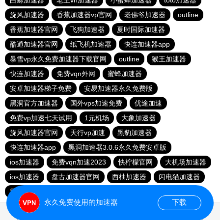
白鲸加速器
老王vn加速器
小蜜蜂加速器
toto加速器
旋风加速器
香蕉加速器vp官网
老佛爷加速器
outline
香蕉加速器官网
飞狗加速器
夏时国际加速器
酷通加速器官网
纸飞机加速器
快连加速器app
暴雪vp永久免费加速器下载官网
outline
猴王加速器
快连加速器
免费vqn外网
蜜蜂加速器
安卓加速器梯子免费
安易加速器永久免费版
黑洞官方加速器
国外vps加速免费
优途加速
免费vp加速七天试用
1元机场
大象加速器
旋风加速器官网
天行vp加速
黑豹加速器
快连加速器app
黑洞加速器3.0.6永久免费安卓版
ios加速器
免费vqn加速2023
快柠檬官网
大机场加速器
ios加速器
盘古加速器官网
西柚加速器
闪电猫加速器
雷轰加速器
永久免费使用的加速器
下载
0.017270s