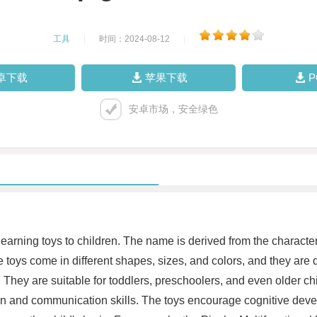
工具
|
时间：2024-08-12
|
卓下载
苹果下载
安卓市场，安全绿色
e learning toys to children. The name is derived from the charac
 toys come in different shapes, sizes, and colors, and they are d
. They are suitable for toddlers, preschoolers, and even older chil
ion and communication skills. The toys encourage cognitive deve