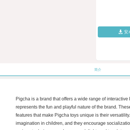
安
简介
Pigcha is a brand that offers a wide range of interactiv
represents the fun and playful nature of the brand. These
features that make Pigcha toys unique is their versatility
imagination in children, and they encourage socializat