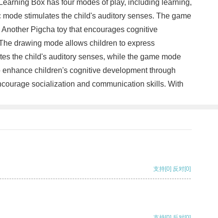
 Learning Box has four modes of play, including learning,
ic mode stimulates the child's auditory senses. The game
 Another Pigcha toy that encourages cognitive
. The drawing mode allows children to express
tes the child's auditory senses, while the game mode
to enhance children's cognitive development through
 encourage socialization and communication skills. With
支持
[0]
反对
[0]
支持
[0]
反对
[0]