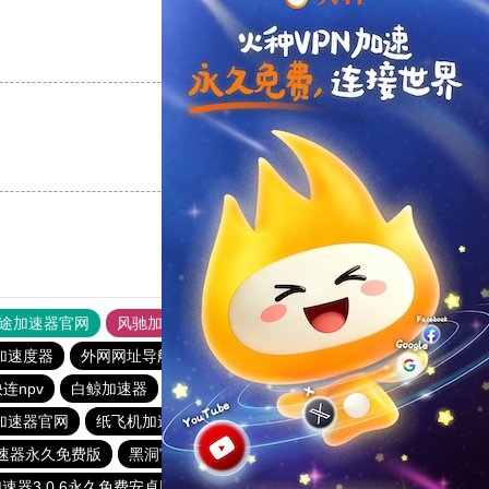
支持
[0]
反对
[0]
支持
[0]
反对
[0]
途加速器官网
风驰加速器
旋风加速器
加速度器
外网网址导航
软件中心
雷霆加速
狂飙加速器
连npv
白鲸加速器
老王vn加速器
小蜜蜂加速器
加速器官网
纸飞机加速器
快连加速器app
速器永久免费版
黑洞官方加速器
国外vps加速免费
速器3.0.6永久免费安卓版
ios加速器
免费vqn加速2023