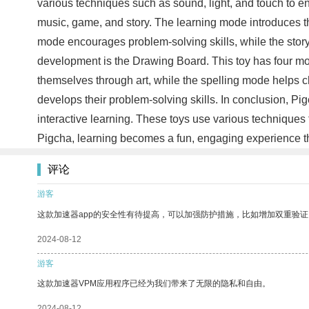
various techniques such as sound, light, and touch to en
music, game, and story. The learning mode introduces th
mode encourages problem-solving skills, while the stor
development is the Drawing Board. This toy has four mod
themselves through art, while the spelling mode helps 
develops their problem-solving skills. In conclusion, P
interactive learning. These toys use various techniques 
Pigcha, learning becomes a fun, engaging experience tha
评论
游客
这款加速器app的安全性有待提高，可以加强防护措施，比如增加双重验证
2024-08-12
游客
这款加速器VPM应用程序已经为我们带来了无限的隐私和自由。
2024-08-12