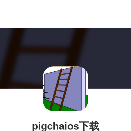
pigchaios下载