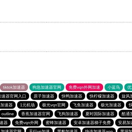
tiktok加速器
狗急加速器官网
免费vqn外网加速
小蓝鸟
优
加速器官网入口
原子加速器
快鸭加速器
快柠檬加速器
旋风
p加速器
1元机场
极光vqn官网
飞鱼加速器
极光加速器
快
outline
香蕉加速器官网
飞狗加速器
夏时国际加速器
酷通
速器
免费vqn外网
蜜蜂加速器
安卓加速器梯子免费
安易加
风加速器官网
天行vp加速
黑豹加速器
快连加速器app
黑洞加