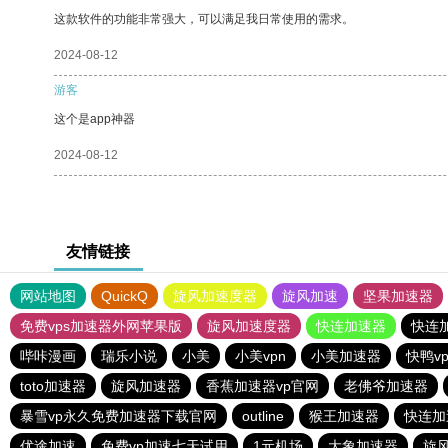
这款软件的功能非常强大，可以满足我日常使用的需求。
2024-08-12
游客
这个是app神器
2024-08-12
友情链接
网站地图
QuickQ
旋风加速度器
旋风加速
坚果加速器
免费vps加速器外网苹果版
旋风加速度器
快连加速器
快连
哔咔漫画
瑞乐小说
小美
小美vpn
小美加速器
快鸭v
toto加速器
旋风加速器
香蕉加速器vp官网
老佛爷加速器
暴雪vp永久免费加速器下载官网
outline
猴王加速器
快连加
优途加速
免费vp加速七天试用
1元机场
大象加速器
旋