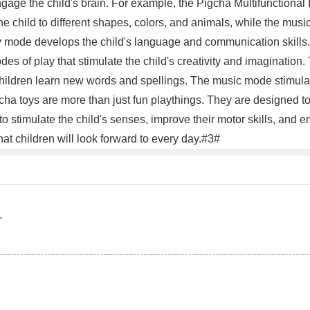
gage the child's brain. For example, the Pigcha Multifunctional
e child to different shapes, colors, and animals, while the mus
y mode develops the child's language and communication skills.
es of play that stimulate the child's creativity and imagination
children learn new words and spellings. The music mode stimula
igcha toys are more than just fun playthings. They are designed 
to stimulate the child's senses, improve their motor skills, and
t children will look forward to every day.#3#
。