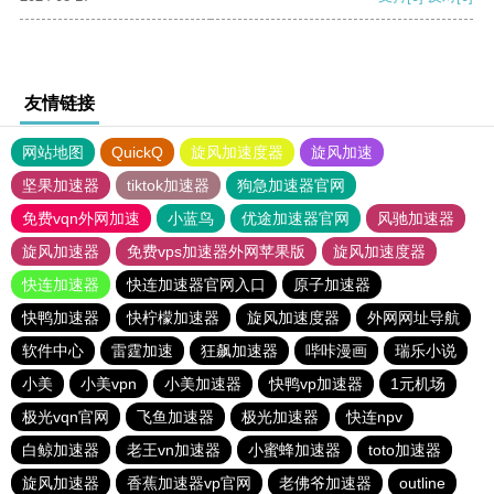
友情链接
网站地图
QuickQ
旋风加速度器
旋风加速
坚果加速器
tiktok加速器
狗急加速器官网
免费vqn外网加速
小蓝鸟
优途加速器官网
风驰加速器
旋风加速器
免费vps加速器外网苹果版
旋风加速度器
快连加速器
快连加速器官网入口
原子加速器
快鸭加速器
快柠檬加速器
旋风加速度器
外网网址导航
软件中心
雷霆加速
狂飙加速器
哔咔漫画
瑞乐小说
小美
小美vpn
小美加速器
快鸭vp加速器
1元机场
极光vqn官网
飞鱼加速器
极光加速器
快连npv
白鲸加速器
老王vn加速器
小蜜蜂加速器
toto加速器
旋风加速器
香蕉加速器vp官网
老佛爷加速器
outline