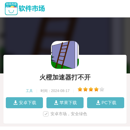
火橙加速器打不开
工具
|
时间：2024-08-17
|
安卓下载
苹果下载
PC下载
安卓市场，安全绿色