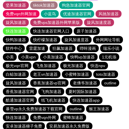
坚果加速器
tiktok加速器
狗急加速器官网
免费vqn外网加速
小蓝鸟
优途加速器官网
风驰加速器
旋风加速器
免费vps加速器外网苹果版
旋风加速度器
快连加速器
快连加速器官网入口
原子加速器
快鸭加速器
快柠檬加速器
旋风加速度器
外网网址导航
软件中心
雷霆加速
狂飙加速器
哔咔漫画
瑞乐小说
小美
小美vpn
小美加速器
快鸭vp加速器
1元机场
极光vqn官网
飞鱼加速器
极光加速器
快连npv
白鲸加速器
老王vn加速器
小蜜蜂加速器
toto加速器
旋风加速器
香蕉加速器vp官网
老佛爷加速器
outline
香蕉加速器官网
飞狗加速器
夏时国际加速器
酷通加速器官网
纸飞机加速器
快连加速器app
暴雪vp永久免费加速器下载官网
outline
猴王加速器
快连加速器
免费vqn外网
蜜蜂加速器
安卓加速器梯子免费
安易加速器永久免费版