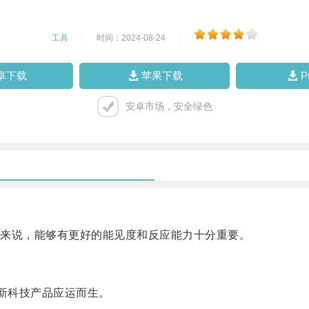
工具
|
时间：2024-08-24
|
卓下载
苹果下载
安卓市场，安全绿色
来说，能够有更好的能见度和反应能力十分重要。
新科技产品应运而生。