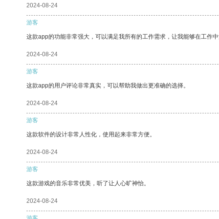
2024-08-24
游客
这款app的功能非常强大，可以满足我所有的工作需求，让我能够在工作
2024-08-24
游客
这款app的用户评论非常真实，可以帮助我做出更准确的选择。
2024-08-24
游客
这款软件的设计非常人性化，使用起来非常方便。
2024-08-24
游客
这款游戏的音乐非常优美，听了让人心旷神怡。
2024-08-24
游客