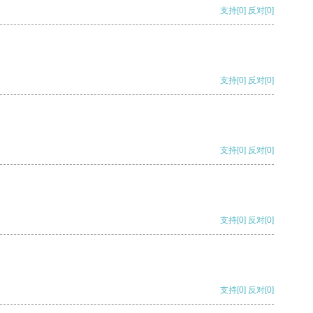
支持
[0]
反对
[0]
支持
[0]
反对
[0]
支持
[0]
反对
[0]
支持
[0]
反对
[0]
支持
[0]
反对
[0]