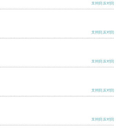
支持
[0]
反对
[0]
支持
[0]
反对
[0]
支持
[0]
反对
[0]
支持
[0]
反对
[0]
支持
[0]
反对
[0]