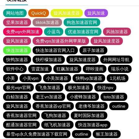
网站地图
QuickQ
旋风加速度器
旋风加速
坚果加速器
tiktok加速器
狗急加速器官网
免费vqn外网加速
小蓝鸟
优途加速器官网
风驰加速器
旋风加速器
免费vps加速器外网苹果版
旋风加速度器
快连加速器
快连加速器官网入口
原子加速器
快鸭加速器
快柠檬加速器
旋风加速度器
外网网址导航
软件中心
雷霆加速
狂飙加速器
哔咔漫画
瑞乐小说
小美
小美vpn
小美加速器
快鸭vp加速器
1元机场
极光vqn官网
飞鱼加速器
极光加速器
快连npv
白鲸加速器
老王vn加速器
小蜜蜂加速器
toto加速器
旋风加速器
香蕉加速器vp官网
老佛爷加速器
outline
香蕉加速器官网
飞狗加速器
夏时国际加速器
酷通加速器官网
纸飞机加速器
快连加速器app
暴雪vp永久免费加速器下载官网
outline
猴王加速器