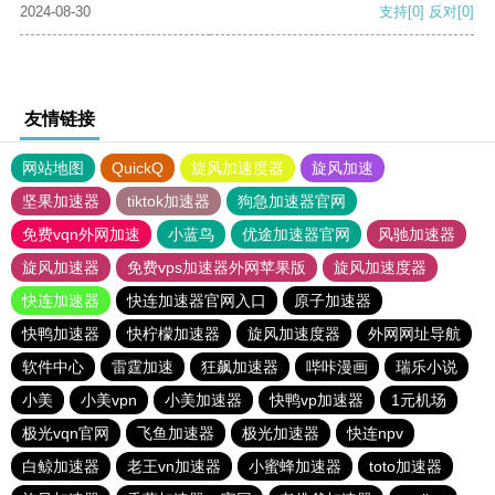
2024-08-30
支持
[0]
反对
[0]
友情链接
网站地图
QuickQ
旋风加速度器
旋风加速
坚果加速器
tiktok加速器
狗急加速器官网
免费vqn外网加速
小蓝鸟
优途加速器官网
风驰加速器
旋风加速器
免费vps加速器外网苹果版
旋风加速度器
快连加速器
快连加速器官网入口
原子加速器
快鸭加速器
快柠檬加速器
旋风加速度器
外网网址导航
软件中心
雷霆加速
狂飙加速器
哔咔漫画
瑞乐小说
小美
小美vpn
小美加速器
快鸭vp加速器
1元机场
极光vqn官网
飞鱼加速器
极光加速器
快连npv
白鲸加速器
老王vn加速器
小蜜蜂加速器
toto加速器