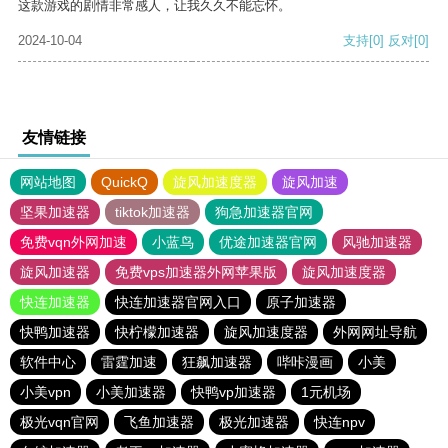
这款游戏的剧情非常感人，让我久久不能忘怀。
2024-10-04
支持
[0]
反对
[0]
友情链接
网站地图
QuickQ
旋风加速度器
旋风加速
坚果加速器
tiktok加速器
狗急加速器官网
免费vqn外网加速
小蓝鸟
优途加速器官网
风驰加速器
旋风加速器
免费vps加速器外网苹果版
旋风加速度器
快连加速器
快连加速器官网入口
原子加速器
快鸭加速器
快柠檬加速器
旋风加速度器
外网网址导航
软件中心
雷霆加速
狂飙加速器
哔咔漫画
小美
小美vpn
小美加速器
快鸭vp加速器
1元机场
极光vqn官网
飞鱼加速器
极光加速器
快连npv