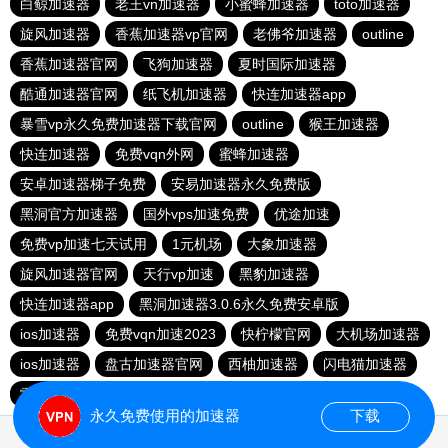
白鲸加速器
老王vn加速器
小蜜蜂加速器
toto加速器
旋风加速器
香蕉加速器vp官网
老佛爷加速器
outline
香蕉加速器官网
飞狗加速器
夏时国际加速器
酷通加速器官网
纸飞机加速器
快连加速器app
暴雪vp永久免费加速器下载官网
outline
猴王加速器
快连加速器
免费vqn外网
蜜蜂加速器
安卓加速器梯子免费
安易加速器永久免费版
黑洞官方加速器
国外vps加速免费
优途加速
免费vp加速七天试用
1元机场
大象加速器
旋风加速器官网
天行vp加速
黑豹加速器
快连加速器app
黑洞加速器3.0.6永久免费安卓版
ios加速器
免费vqn加速2023
快柠檬官网
大机场加速器
ios加速器
盘古加速器官网
西柚加速器
闪电猫加速器
雷轰加速器
永久免费使用的加速器
下载