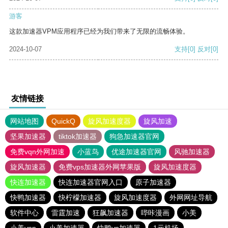
游客
这款加速器VPM应用程序已经为我们带来了无限的流畅体验。
2024-10-07
支持
[0]
反对
[0]
友情链接
网站地图
QuickQ
旋风加速度器
旋风加速
坚果加速器
tiktok加速器
狗急加速器官网
免费vqn外网加速
小蓝鸟
优途加速器官网
风驰加速器
旋风加速器
免费vps加速器外网苹果版
旋风加速度器
快连加速器
快连加速器官网入口
原子加速器
快鸭加速器
快柠檬加速器
旋风加速度器
外网网址导航
软件中心
雷霆加速
狂飙加速器
哔咔漫画
小美