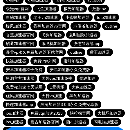
小美vpn
小美加速器
快鸭vp加速器
1元机场
极光vqn官网
飞鱼加速器
极光加速器
快连npv
白鲸加速器
老王vn加速器
小蜜蜂加速器
toto加速器
旋风加速器
香蕉加速器vp官网
老佛爷加速器
outline
香蕉加速器官网
飞狗加速器
夏时国际加速器
酷通加速器官网
纸飞机加速器
快连加速器app
暴雪vp永久免费加速器下载官网
outline
猴王加速器
快连加速器
免费vqn外网
蜜蜂加速器
安卓加速器梯子免费
安易加速器永久免费版
黑洞官方加速器
国外vps加速免费
优途加速
免费vp加速七天试用
1元机场
大象加速器
旋风加速器官网
天行vp加速
黑豹加速器
快连加速器app
黑洞加速器3.0.6永久免费安卓版
ios加速器
免费vqn加速2023
快柠檬官网
大机场加速器
ios加速器
盘古加速器官网
西柚加速器
闪电猫加速器