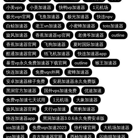
小美vpn
小美加速器
快鸭vp加速器
1元机场
极光vqn官网
飞鱼加速器
极光加速器
快连npv
白鲸加速器
老王vn加速器
小蜜蜂加速器
toto加速器
旋风加速器
香蕉加速器vp官网
老佛爷加速器
outline
香蕉加速器官网
飞狗加速器
夏时国际加速器
酷通加速器官网
纸飞机加速器
快连加速器app
暴雪vp永久免费加速器下载官网
outline
猴王加速器
快连加速器
免费vqn外网
蜜蜂加速器
安卓加速器梯子免费
安易加速器永久免费版
黑洞官方加速器
国外vps加速免费
优途加速
免费vp加速七天试用
1元机场
大象加速器
旋风加速器官网
天行vp加速
黑豹加速器
快连加速器app
黑洞加速器3.0.6永久免费安卓版
ios加速器
免费vqn加速2023
快柠檬官网
大机场加速器
ios加速器
盘古加速器官网
西柚加速器
闪电猫加速器